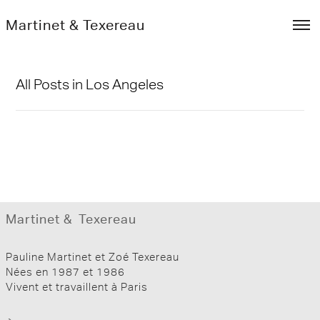
Martinet & Texereau
All Posts in Los Angeles
2026
2026
2024
2022-2025
Martinet
&
Texereau
2022
2020 – 2022
Pauline Martinet et Zoé Texereau
2020
Nées en 1987 et 1986
Vivent et travaillent à Paris