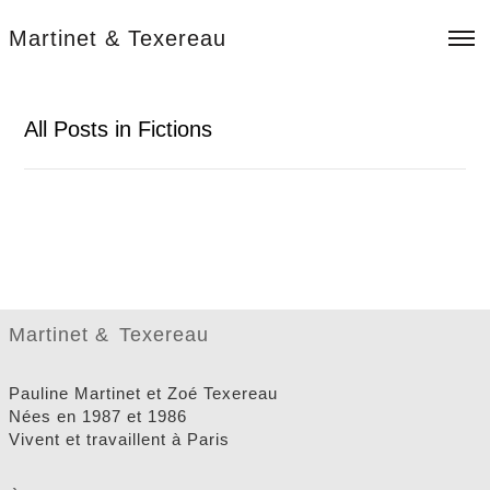
Martinet & Texereau
All Posts in Fictions
2026
2026
2024
2022-2025
Martinet
&
Texereau
2022
2020 – 2022
Pauline Martinet et Zoé Texereau
2020
Nées en 1987 et 1986
Vivent et travaillent à Paris